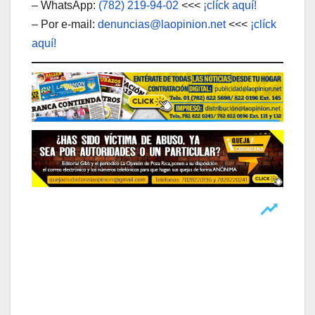
– WhatsApp:
(782) 219-94-02
<<<
¡clíck aquí!
– Por e-mail:
denuncias@laopinion.net
<<<
¡clíck
aquí!