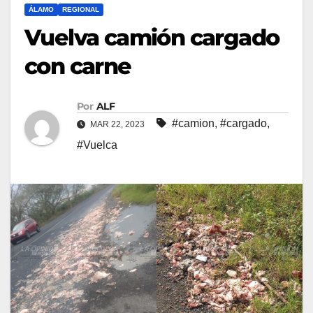
ÁLAMO
REGIONAL
Vuelva camión cargado
con carne
Por
ALF
#camion
,
#cargado
,
MAR 22, 2023
#Vuelca