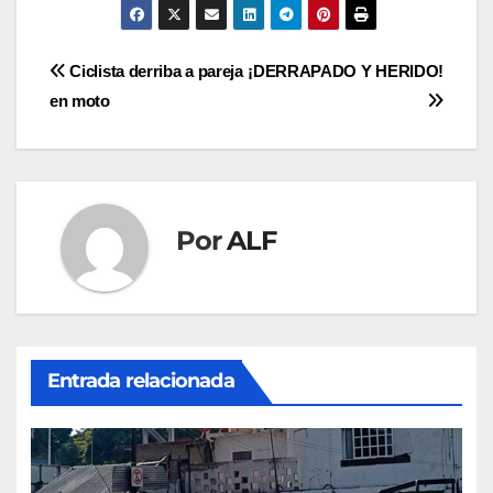
Navegación
Ciclista derriba a pareja
¡DERRAPADO Y HERIDO!
en moto
de
entradas
Por
ALF
Entrada relacionada