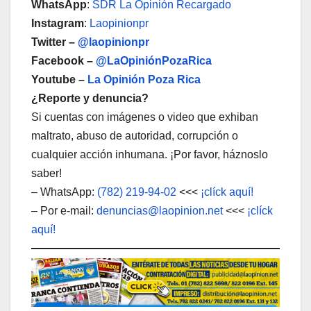
WhatsApp
:
SDR La Opinión Recargado
Instagram
:
Laopinionpr
Twitter –
@laopinionpr
Facebook –
@LaOpiniónPozaRica
Youtube –
La Opinión Poza Rica
¿Reporte y denuncia?
Si cuentas con imágenes o video que exhiban
maltrato, abuso de autoridad, corrupción o
cualquier acción inhumana. ¡Por favor, háznoslo
saber!
– WhatsApp:
(782) 219-94-02
<<<
¡clíck aquí!
– Por e-mail:
denuncias@laopinion.net
<<<
¡clíck
aquí!