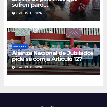
sufren paro
cardiorrespiratorio mueren
8 AGOSTO, 2026
POZA RICA
Alianza Nacional de Jubilados
pide se corrija Articulo 127
8 AGOSTO, 2026