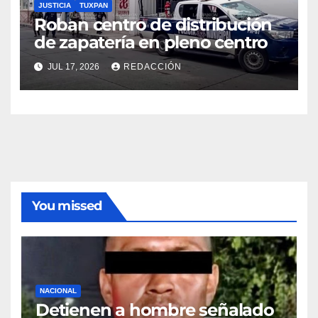
JUSTICIA
TUXPAN
Roban centro de distribución
de zapatería en pleno centro
JUL 17, 2026
REDACCIÓN
You missed
NACIONAL
Detienen a hombre señalado