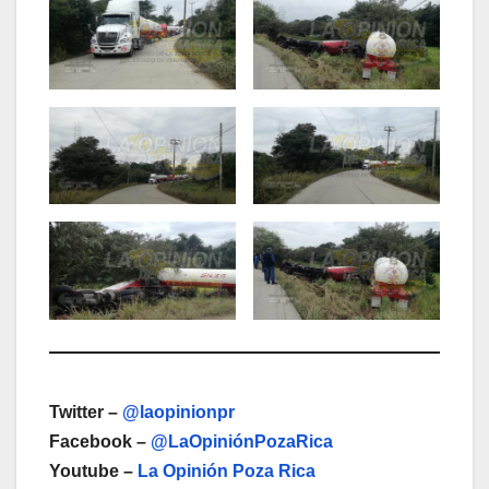
Twitter –
@laopinionpr
Facebook –
@LaOpiniónPozaRica
Youtube –
La Opinión Poza Rica