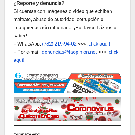
¿Reporte y denuncia?
Si cuentas con imágenes o video que exhiban
maltrato, abuso de autoridad, corrupción o
cualquier acción inhumana. ¡Por favor, háznoslo
saber!
– WhatsApp:
(782) 219-94-02
<<<
¡clíck aquí!
– Por e-mail:
denuncias@laopinion.net
<<<
¡clíck
aquí!
Comparte esto: