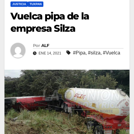
JUSTICIA
TUXPAN
Vuelca pipa de la
empresa Silza
Por
ALF
#Pipa
,
#silza
,
#Vuelca
ENE 14, 2021