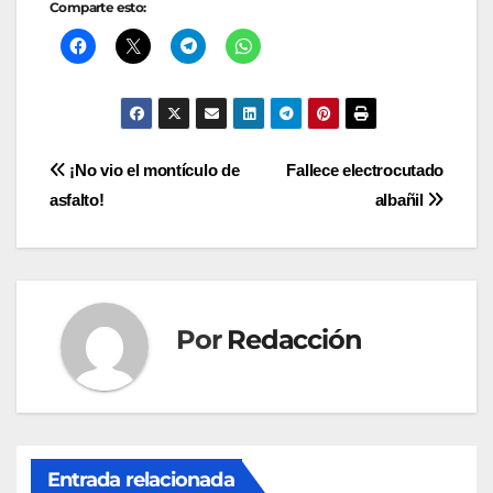
Comparte esto:
Navegación
¡No vio el montículo de
Fallece electrocutado
asfalto!
albañil
de
entradas
Por
Redacción
Entrada relacionada