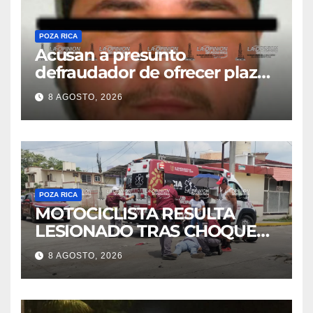
POZA RICA
Acusan a presunto
defraudador de ofrecer plazas
de maestros
8 AGOSTO, 2026
POZA RICA
MOTOCICLISTA RESULTA
LESIONADO TRAS CHOQUE
EN LA 27 DE SEPTIEMBRE
8 AGOSTO, 2026