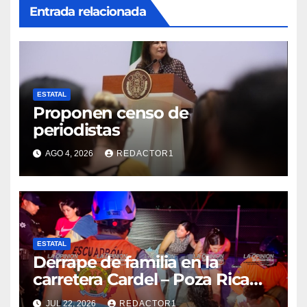
Entrada relacionada
ESTATAL
Proponen censo de
periodistas
AGO 4, 2026
REDACTOR1
ESTATAL
Derrape de familia en la
carretera Cardel – Poza Rica
reaviva críticas por tardanza
JUL 22, 2026
REDACTOR1