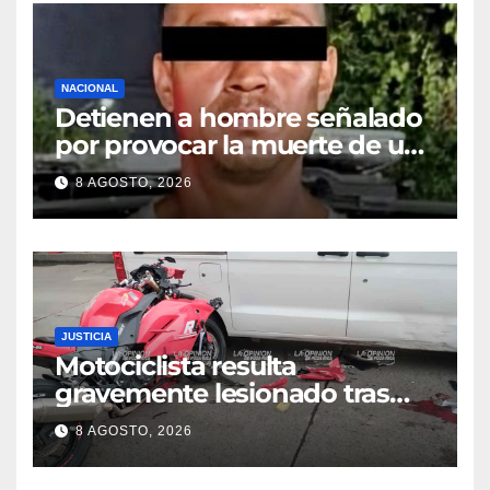
NACIONAL
Detienen a hombre señalado
por provocar la muerte de un
adulto mayor
8 AGOSTO, 2026
JUSTICIA
Motociclista resulta
gravemente lesionado tras
choque en la colonia Ricardo
8 AGOSTO, 2026
Flores Magón