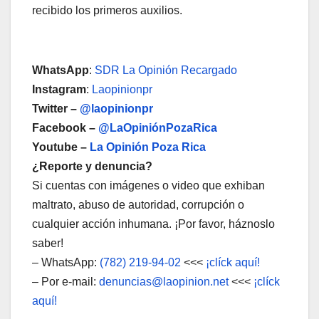
recibido los primeros auxilios.
WhatsApp
:
SDR La Opinión Recargado
Instagram
:
Laopinionpr
Twitter –
@laopinionpr
Facebook –
@LaOpiniónPozaRica
Youtube –
La Opinión Poza Rica
¿Reporte y denuncia?
Si cuentas con imágenes o video que exhiban
maltrato, abuso de autoridad, corrupción o
cualquier acción inhumana. ¡Por favor, háznoslo
saber!
– WhatsApp:
(782) 219-94-02
<<<
¡clíck aquí!
– Por e-mail:
denuncias@laopinion.net
<<<
¡clíck
aquí!