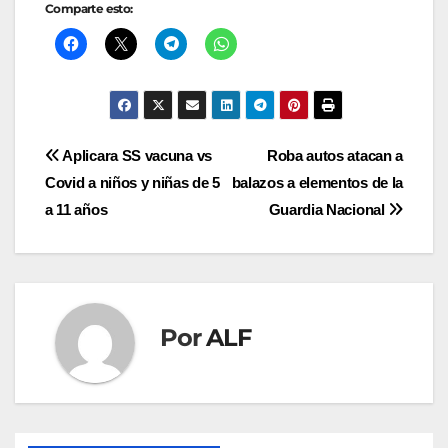
Comparte esto:
Navegación
Aplicara SS vacuna vs
Roba autos atacan a
Covid a niños y niñas de 5
balazos a elementos de la
de
a 11 años
Guardia Nacional
entradas
Por
ALF