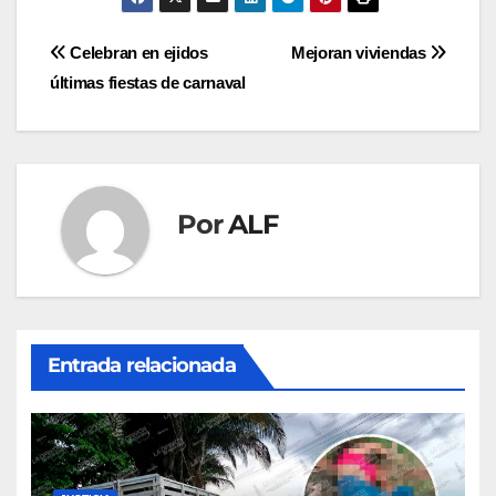
Navegación
Celebran en ejidos
Mejoran viviendas
últimas fiestas de carnaval
de
entradas
Por
ALF
Entrada relacionada