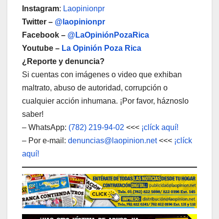
Instagram
:
Laopinionpr
Twitter –
@laopinionpr
Facebook –
@LaOpiniónPozaRica
Youtube –
La Opinión Poza Rica
¿Reporte y denuncia?
Si cuentas con imágenes o video que exhiban
maltrato, abuso de autoridad, corrupción o
cualquier acción inhumana. ¡Por favor, háznoslo
saber!
– WhatsApp:
(782) 219-94-02
<<<
¡clíck aquí!
– Por e-mail:
denuncias@laopinion.net
<<<
¡clíck
aquí!