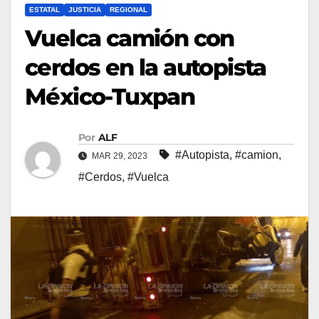
ESTATAL
JUSTICIA
REGIONAL
Vuelca camión con
cerdos en la autopista
México-Tuxpan
Por
ALF
#Autopista
,
#camion
,
MAR 29, 2023
#Cerdos
,
#Vuelca