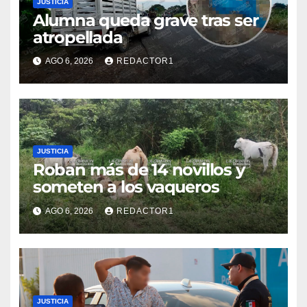
JUSTICIA
Alumna queda grave tras ser
atropellada
AGO 6, 2026
REDACTOR1
JUSTICIA
Roban más de 14 novillos y
someten a los vaqueros
AGO 6, 2026
REDACTOR1
JUSTICIA