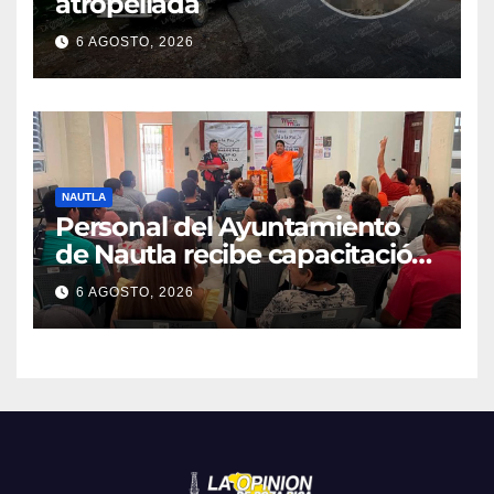
atropellada
6 AGOSTO, 2026
NAUTLA
Personal del Ayuntamiento
de Nautla recibe capacitación
en atención a emergencias
6 AGOSTO, 2026