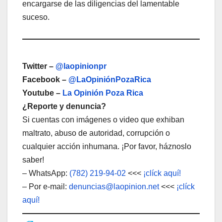
encargarse de las diligencias del lamentable
suceso.
Twitter –
@laopinionpr
Facebook –
@LaOpiniónPozaRica
Youtube –
La Opinión Poza Rica
¿Reporte y denuncia?
Si cuentas con imágenes o video que exhiban
maltrato, abuso de autoridad, corrupción o
cualquier acción inhumana. ¡Por favor, háznoslo
saber!
– WhatsApp:
(782) 219-94-02
<<<
¡clíck aquí!
– Por e-mail:
denuncias@laopinion.net
<<<
¡clíck
aquí!