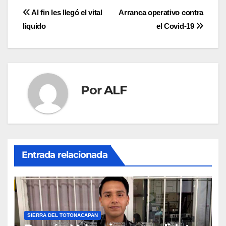
Navegación
Al fin les llegó el vital
Arranca operativo contra
liquido
el Covid-19
de
entradas
Por
ALF
Entrada relacionada
SIERRA DEL TOTONACAPAN