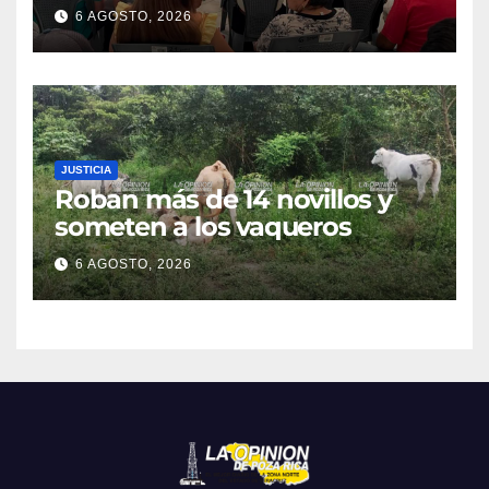
en atención a emergencias
6 AGOSTO, 2026
JUSTICIA
Roban más de 14 novillos y
someten a los vaqueros
6 AGOSTO, 2026