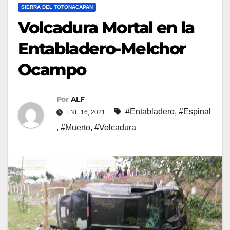
SIERRA DEL TOTONACAPAN
Volcadura Mortal en la
Entabladero-Melchor
Ocampo
Por
ALF
#Entabladero
,
#Espinal
ENE 16, 2021
,
#Muerto
,
#Volcadura