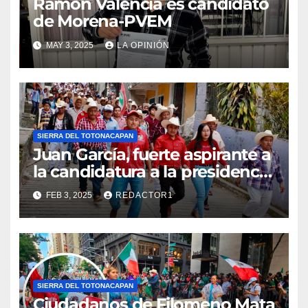
Ramón Valencia es candidato
de Morena-PVEM
MAY 3, 2025
LA OPINIÓN
SIERRA DEL TOTONACAPAN
Juan García, fuerte aspirante a
la candidatura a la presidencia
municipal de Filomeno Mata
FEB 3, 2025
REDACTOR1
por el PRI
SIERRA DEL TOTONACAPAN
Ciudadanos de Filomeno Mata