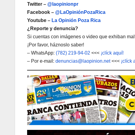
Twitter –
@laopinionpr
Facebook –
@LaOpiniónPozaRica
Youtube –
La Opinión Poza Rica
¿Reporte y denuncia?
Si cuentas con imágenes o video que exhiban malt
¡Por favor, háznoslo saber!
– WhatsApp:
(782) 219-94-02
<<<
¡clíck aquí!
– Por e-mail:
denuncias@laopinion.net
<<<
¡clíck 