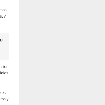
esos
s, y
ar
ansión
iales,
e es
etos y