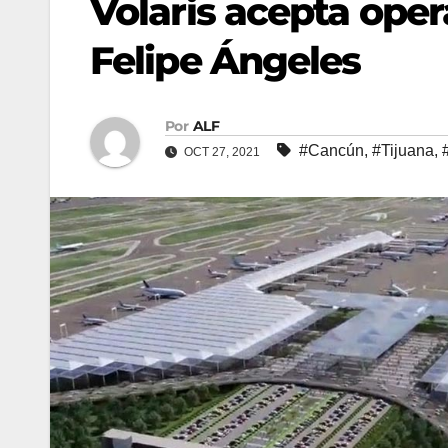
Volaris acepta ope
Felipe Ángeles
Por
ALF
#Cancún
,
#Tijuana
,
OCT 27, 2021