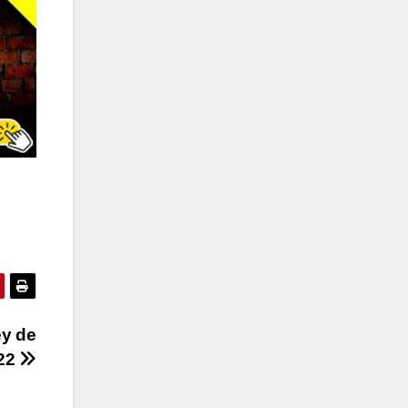
ey de
022