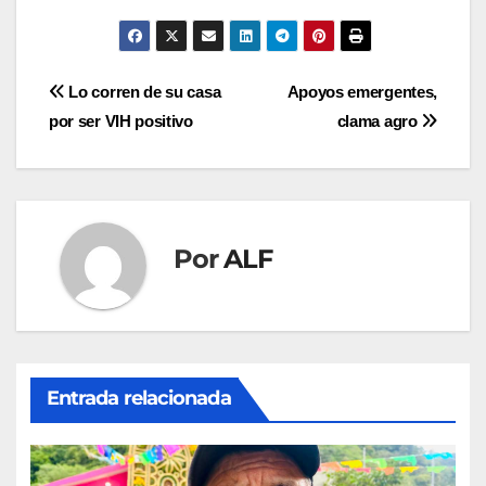
Navegación
Lo corren de su casa
Apoyos emergentes,
por ser VIH positivo
clama agro
de
entradas
Por
ALF
Entrada relacionada