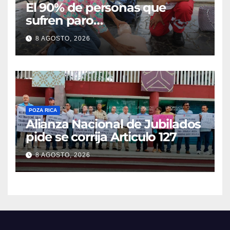
El 90% de personas que
sufren paro
cardiorrespiratorio mueren
8 AGOSTO, 2026
POZA RICA
Alianza Nacional de Jubilados
pide se corrija Articulo 127
8 AGOSTO, 2026