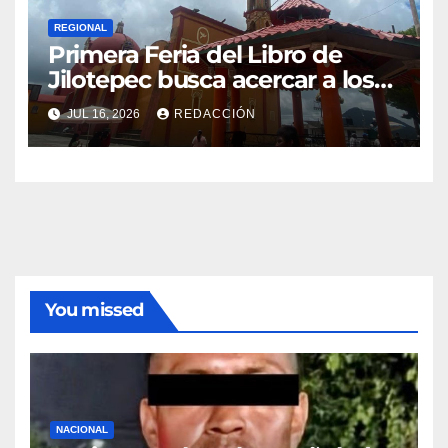
REGIONAL
Primera Feria del Libro de
Jilotepec busca acercar a los
jóvenes a la lectura
JUL 16, 2026
REDACCIÓN
You missed
NACIONAL