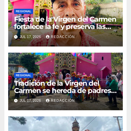
REGIONAL
Fiesta de la Virgen del Carmen
fortalece la fe y preserva las
tradiciones en El Esquilón
JUL 17, 2026
REDACCIÓN
REGIONAL
Tradición de la Virgen del
Carmen se hereda de padres a
hijos en El Esquilón, Jilotepec
JUL 17, 2026
REDACCIÓN