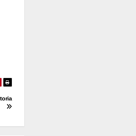
n
toria