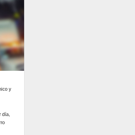
mico y
 día,
rro