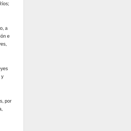
Ríos;
o, a
ión e
yes,
eyes
 y
s, por
a,