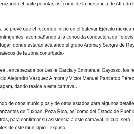
izando el baile popular, así como de la presencia de Alfredo 
.
 se prevé que el recorrido inicie en el bulevar Ejército mexican
s contingentes, acompañando a la conocida conductora de Televis
e lugar, donde estarán actuando el grupo Aroma y Sangre de Re
huatecos de la zona conurbada-
e real, encabezada por Leslie García y Emmanuel Gayosso, los r
ricio Alejandro Vázquez Almora y Víctor Manuel Pancardo Pérez
napam, dando realce a este carnaval.
ndo de otros municipios y de otros estados para algunos detalle
danzantes de Tuxpan, Poza Rica, así como del Estado de Puebl
os, para confirmar su asistencia a este carnaval, el cual será
antes de este municipio”, expuso.