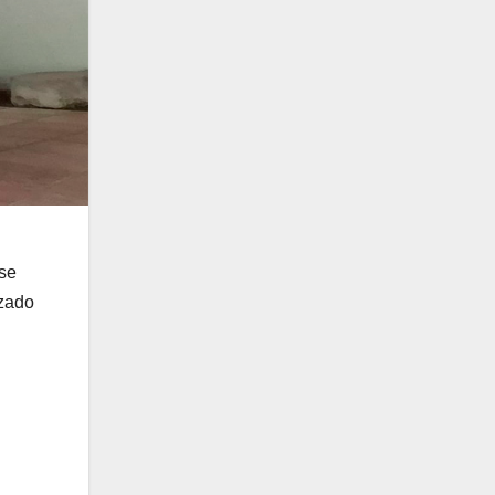
 se
izado