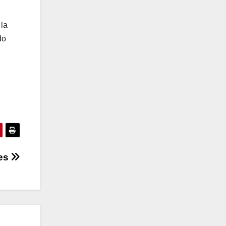
 la
do
res