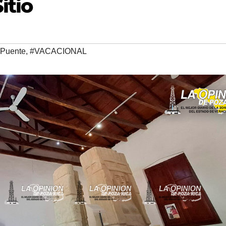
itio
Puente
,
#VACACIONAL