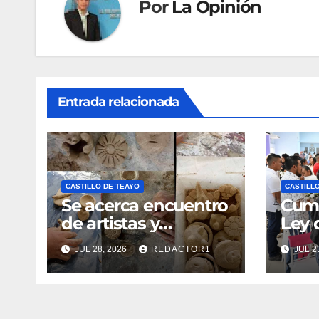
Por
La Opinión
Entrada relacionada
CASTILLO DE TEAYO
CASTILL
Se acerca encuentro
Cump
de artistas y
Ley 
artesanos
Civil
JUL 28, 2026
REDACTOR1
JUL 2