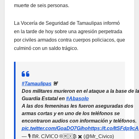
muerte de seis personas.
La Vocería de Seguridad de Tamaulipas informó
en la tarde de hoy sobre una agresión perpetrada
por civiles armados contra cuerpos policiacos, que
culminó con un saldo trágico.
#Tamaulipas
🚨
Dos militares murieron en el ataque a la base de l
Guardia Estatal en
#Abasolo
A las dos femeninas les fueron aseguradas dos
armas cortas y en uno de los teléfonos se
encontraron audios con información y teléfonos.
pic.twitter.com/GoaDO7Giho
https://t.co/ItSFdp9c
— 🎙️ ᗰᖇ. ᑕíᐯIᑕO ®🇲🇽₿ ✖️ (@Mr_Civico)