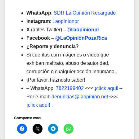
WhatsApp
:
SDR La Opinión Recargado
Instagram
:
Laopinionpr
X
(antes Twitter)
–
@laopinionpr
Facebook –
@LaOpiniónPozaRica
¿Reporte y denuncia?
Si cuentas con imágenes o video que
exhiban maltrato, abuso de autoridad,
corrupción o cualquier acción inhumana.
¡Por favor, háznoslo saber!
– WhatsApp:
7822199402
<<<
¡click aquí!
–
Por e-mail:
denuncias@laopinion.net
<<<
¡click aquí!
Comparte esto: