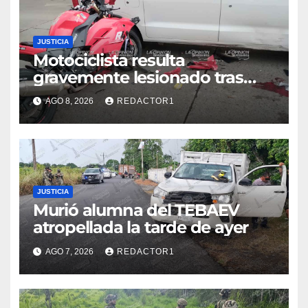
JUSTICIA
Motociclista resulta
gravemente lesionado tras
choque en la colonia Ricardo
AGO 8, 2026
REDACTOR1
Flores Magón
JUSTICIA
Murió alumna del TEBAEV
atropellada la tarde de ayer
AGO 7, 2026
REDACTOR1