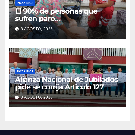
POZA RICA
El 90% de personas que
sufren paro
cardiorrespiratorio mueren
8 AGOSTO, 2026
POZA RICA
Alianza Nacional de Jubilados
pide se corrija Articulo 127
8 AGOSTO, 2026