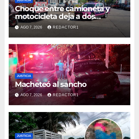
JUSTICIA
Choque entre camioneta y
motocicleta deja a dos
jóvenes lesionados en la
AGO 7, 2026
REDACTOR1
colonia 27 de Septiembre de
Poza Rica
JUSTICIA
Macheteó al sancho
AGO 7, 2026
REDACTOR1
JUSTICIA