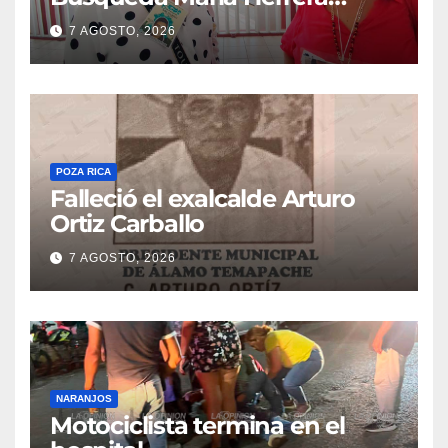
convoca a marcha
7 AGOSTO, 2026
POZA RICA
Falleció el exalcalde Arturo
Ortiz Carballo
7 AGOSTO, 2026
NARANJOS
Motociclista termina en el