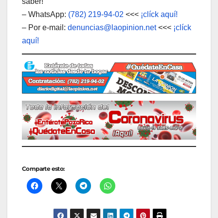
saber!
– WhatsApp:
(782) 219-94-02
<<<
¡clíck aquí!
– Por e-mail:
denuncias@laopinion.net
<<<
¡clíck
aquí!
Comparte esto: