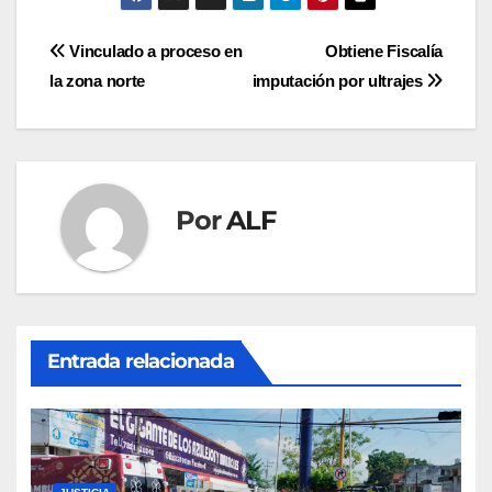
Navegación
Vinculado a proceso en
Obtiene Fiscalía
la zona norte
imputación por ultrajes
de
entradas
Por
ALF
Entrada relacionada