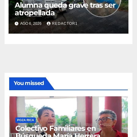
Alumna queda grave tras ser
atropellada
AGO 6, 2026
REDACTOR1
You missed
POZA RICA
Colectivo Familiares en
Búsqueda María Herrera