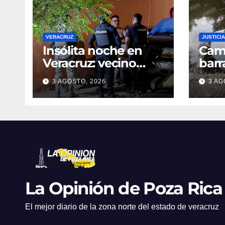
VERACRUZ
JUSTICIA
Insólita noche en
Cami
Veracruz: vecino
barr
denuncia intento de
dent
3 AGOSTO, 2026
3 AG
cateo tras viralizar
en C
video captado por
cond
cámaras de
golp
seguridad
La Opinión de Poza Rica
El mejor diario de la zona norte del estado de veracruz