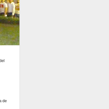
del
a de