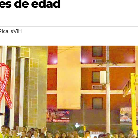
es de edad
Rica
,
#VIH