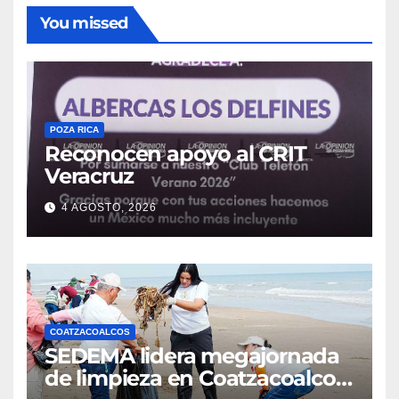
You missed
POZA RICA
Reconocen apoyo al CRIT
Veracruz
4 AGOSTO, 2026
COATZACOALCOS
SEDEMA lidera megajornada
de limpieza en Coatzacoalcos;