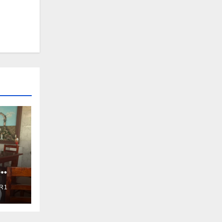
R1
 cero