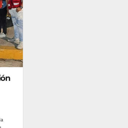
ión
la
n