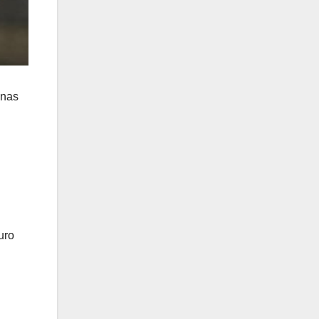
anas
uro