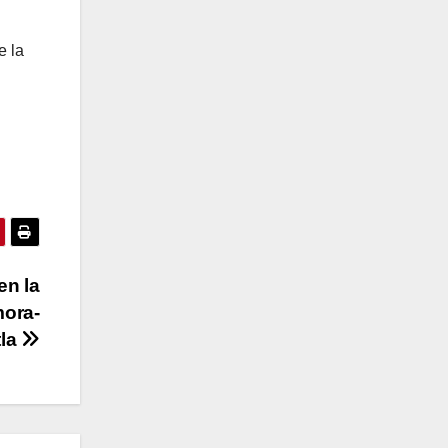
e la
en la
mora-
tla