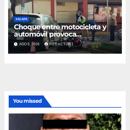
XALAPA
Choque entre motocicleta y
automóvil provoca
movilización en calles de
AGO 6, 2026
REDACTOR1
Xalapa
You missed