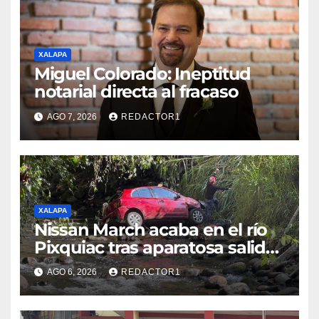
XALAPA
Miguel Colorado: Ineptitud
notarial directa al fracaso
AGO 7, 2026
REDACTOR1
XALAPA
Nissan March acaba en el río
Pixquiac tras aparatosa salida
de camino en la carretera
AGO 6, 2026
REDACTOR1
Briones