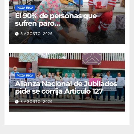
POZA RICA
El 90% de personas que
sufren paro
cardiorrespiratorio mueren
8 AGOSTO, 2026
POZA RICA
Alianza Nacional de Jubilados
pide se corrija Articulo 127
8 AGOSTO, 2026