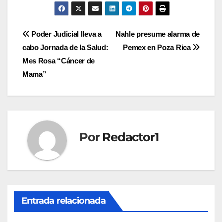
Navegación
Poder Judicial lleva a
Nahle presume alarma de
cabo Jornada de la Salud:
Pemex en Poza Rica
de
Mes Rosa “Cáncer de
entradas
Mama”
Por
Redactor1
Entrada relacionada