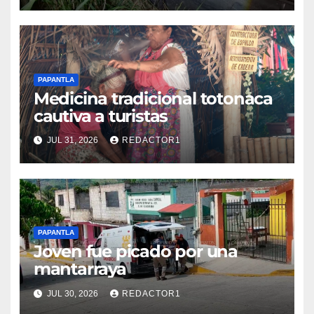
PAPANTLA
Medicina tradicional totonaca
cautiva a turistas
JUL 31, 2026
REDACTOR1
PAPANTLA
Joven fue picado por una
mantarraya
JUL 30, 2026
REDACTOR1