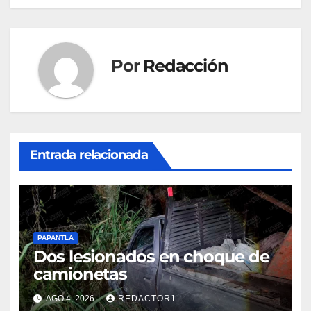
entradas
Por
Redacción
Entrada relacionada
PAPANTLA
Dos lesionados en choque de
camionetas
AGO 4, 2026
REDACTOR1