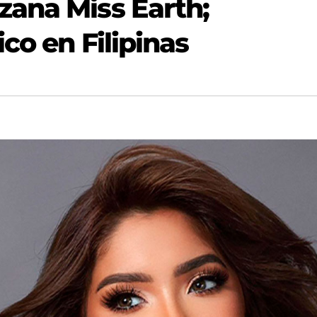
ana Miss Earth;
co en Filipinas