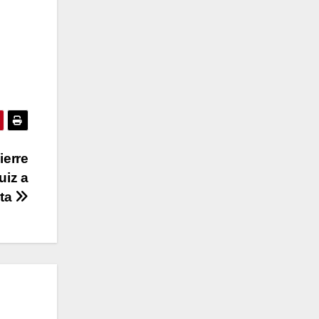
ierre
uiz a
rta