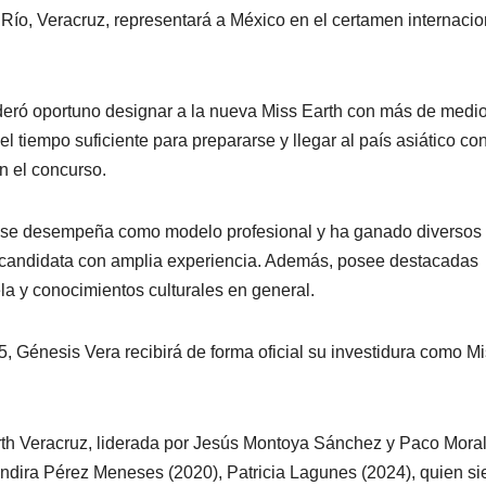
 Río, Veracruz, representará a México en el certamen internacio
ideró oportuno designar a la nueva Miss Earth con más de medi
el tiempo suficiente para prepararse y llegar al país asiático co
n el concurso.
, se desempeña como modelo profesional y ha ganado diversos
a candidata con amplia experiencia. Además, posee destacadas
a y conocimientos culturales en general.
 Génesis Vera recibirá de forma oficial su investidura como M
arth Veracruz, liderada por Jesús Montoya Sánchez y Paco Mora
 Indira Pérez Meneses (2020), Patricia Lagunes (2024), quien s