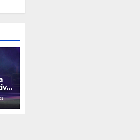
a
ivo
R1
Tour