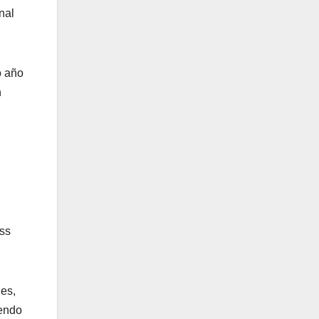
nal
o año
n
iss
les,
iendo