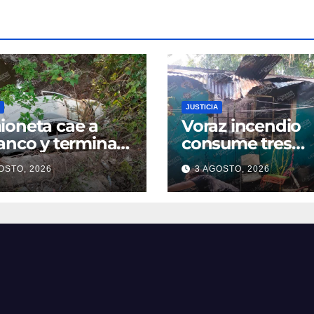
JUSTICIA
oneta cae a
Voraz incendio
anco y termina
consume tres
ro de una poza
cuartos de una
OSTO, 2026
3 AGOSTO, 2026
oatzintla;
vivienda en la
uctor sale con
colonia Manuel Á
es leves
Camacho