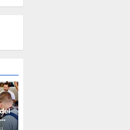
 del
a
R1