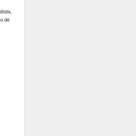
dista,
do de