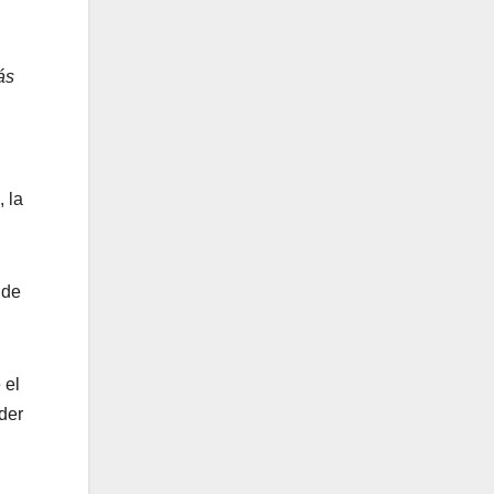
ás
 la
 de
 el
der