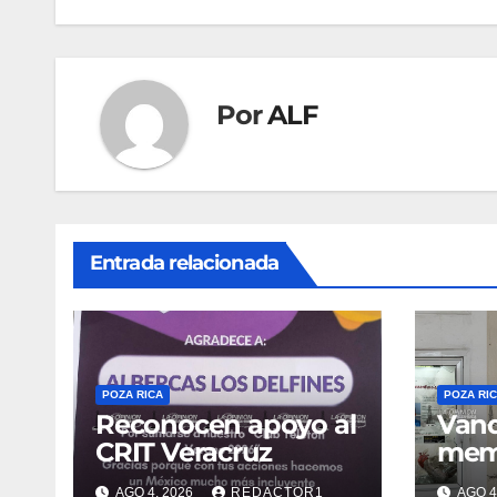
entradas
Por
ALF
Entrada relacionada
POZA RICA
POZA RI
Reconocen apoyo al
Vand
CRIT Veracruz
memo
pers
AGO 4, 2026
REDACTOR1
AGO 4