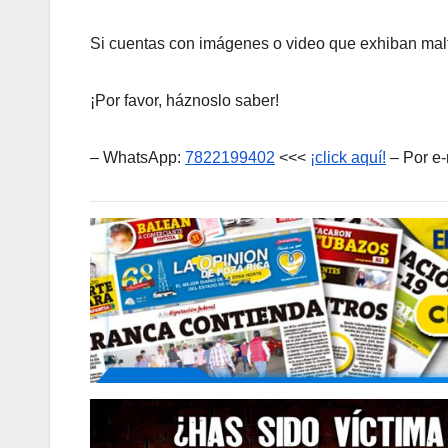
Si cuentas con imágenes o video que exhiban malt
¡Por favor, háznoslo saber!
– WhatsApp:
7822199402
<<<
¡click aquí!
– Por e-