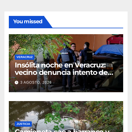
You missed
VERACRUZ
Insólita noche en Veracruz:
vecino denuncia intento de
cateo tras viralizar video
3 AGOSTO, 2026
captado por cámaras de
seguridad
JUSTICIA
Camioneta cae a barranco y