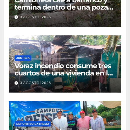
termina dentro de una poza
en Coatzintla; conductor sale
3 AGOSTO, 2026
con golpes leves
JUSTICIA
Voraz incendio consume tres
cuartos de una vivienda en la
colonia Manuel Ávila
3 AGOSTO, 2026
Camacho
DEPORTIVO EXTREMO