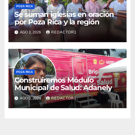
POZA RICA
Se suman iglesias en oración
por Poza Rica y la región
AGO 3, 2026
REDACTOR1
POZA RICA
Construiremos Módulo
Municipal de Salud: Adanely
AGO 3, 2026
REDACTOR1