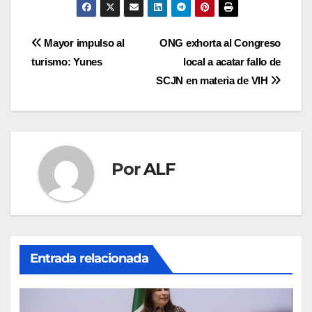
Navegación
Mayor impulso al
ONG exhorta al Congreso
turismo: Yunes
local a acatar fallo de
de
SCJN en materia de VIH
entradas
Por
ALF
Entrada relacionada