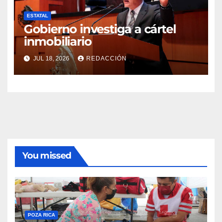
ESTATAL
Gobierno investiga a cártel
inmobiliario
JUL 18, 2026
REDACCIÓN
You missed
POZA RICA