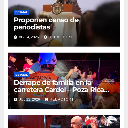
ESTATAL
Proponen censo de
periodistas
AGO 4, 2026
REDACTOR1
ESTATAL
Derrape de familia en la
carretera Cardel – Poza Rica
reaviva críticas por tardanza
JUL 22, 2026
REDACTOR1
de ambulancia municipal