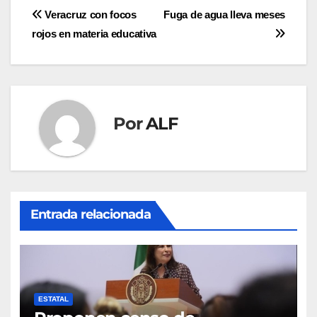
Navegación
Veracruz con focos
Fuga de agua lleva meses
rojos en materia educativa
de
entradas
Por
ALF
Entrada relacionada
ESTATAL