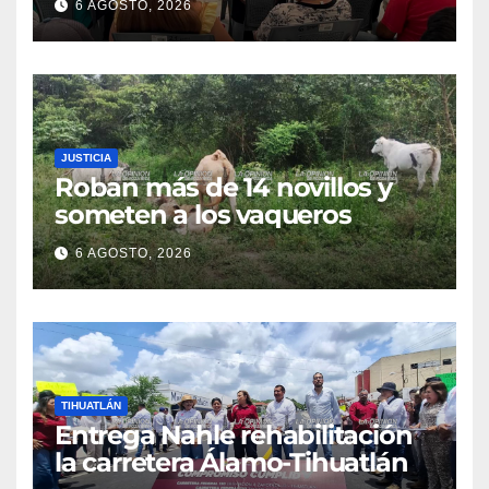
6 AGOSTO, 2026
JUSTICIA
Roban más de 14 novillos y
someten a los vaqueros
6 AGOSTO, 2026
TIHUATLÁN
Entrega Nahle rehabilitación
la carretera Álamo-Tihuatlán