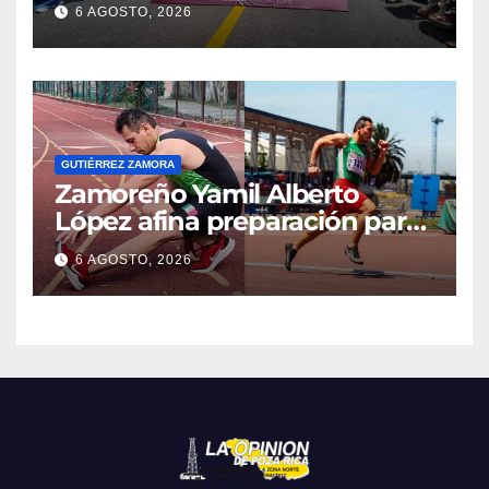
6 AGOSTO, 2026
GUTIÉRREZ ZAMORA
Zamoreño Yamil Alberto
López afina preparación para
participar en el Mundial
6 AGOSTO, 2026
Máster de Atletismo en Corea
del Sur