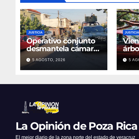
JUSTICIA
JUSTICIA
Operativo conjunto
Vien
desmantela cámaras
árbo
presuntamente
auto
5 AGOSTO, 2026
5 AG
irregulares en Poza
Verg
Rica; fuerzas
Prot
federales y estatales
refuerzan vigilancia
La Opinión de Poza Rica
El mejor diario de la zona norte del estado de veracruz