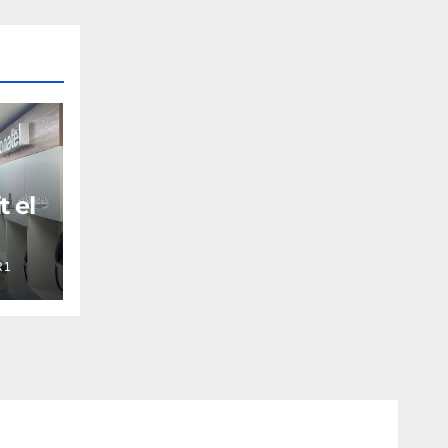
t el
R1