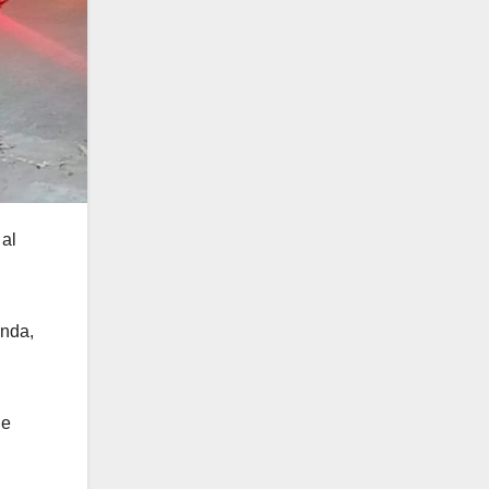
 al
enda,
de