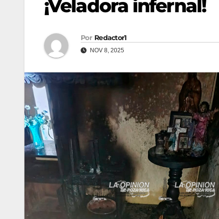
¡Veladora infernal!
Por
Redactor1
NOV 8, 2025