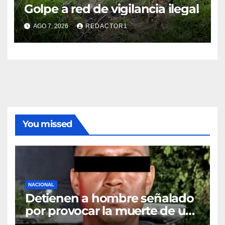
Golpe a red de vigilancia ilegal
AGO 7, 2026
REDACTOR1
You missed
NACIONAL
Detienen a hombre señalado
por provocar la muerte de un
adulto mayor