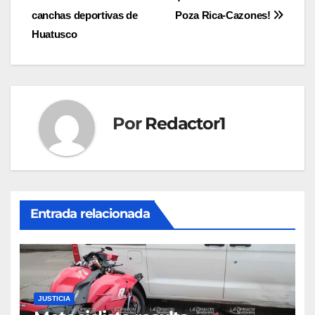
Navegación
canchas deportivas de
Poza Rica-Cazones!
de
Huatusco
entradas
Por
Redactor1
Entrada relacionada
JUSTICIA