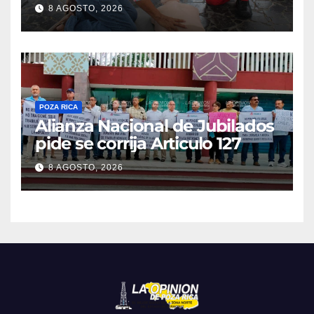
cardiorrespiratorio mueren
8 AGOSTO, 2026
POZA RICA
Alianza Nacional de Jubilados
pide se corrija Articulo 127
8 AGOSTO, 2026