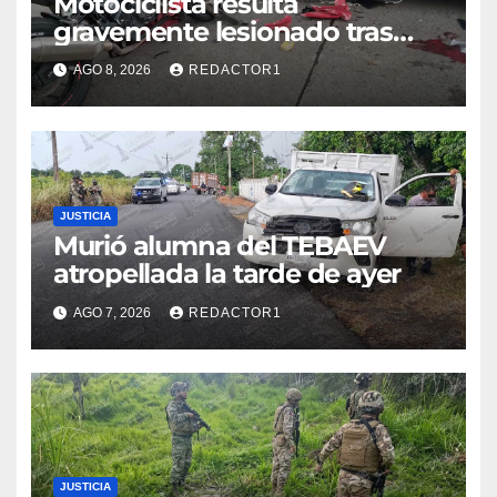
Motociclista resulta
gravemente lesionado tras
choque en la colonia Ricardo
AGO 8, 2026
REDACTOR1
Flores Magón
JUSTICIA
Murió alumna del TEBAEV
atropellada la tarde de ayer
AGO 7, 2026
REDACTOR1
JUSTICIA