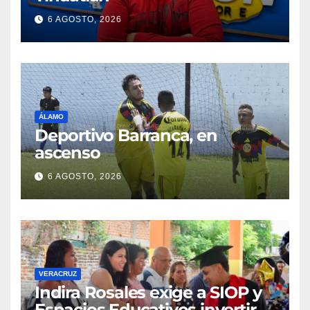
6 AGOSTO, 2026
ÁLAMO
Deportivo Barranca, en
ascenso
6 AGOSTO, 2026
VERACRUZ
Indira Rosales exige a SIOP y
Espacios Educativos invertir