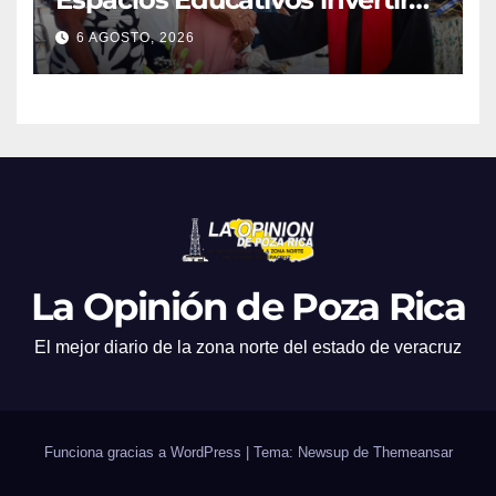
760 millones de pesos en
6 AGOSTO, 2026
obras para escuelas de
Veracruz
La Opinión de Poza Rica
El mejor diario de la zona norte del estado de veracruz
Funciona gracias a WordPress
|
Tema: Newsup de
Themeansar