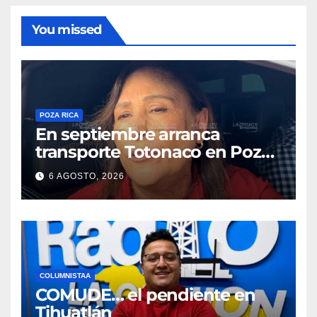
You missed
POZA RICA
En septiembre arranca
transporte Totonaco en Poza
Rica
6 AGOSTO, 2026
COLUMNISTAA
COMUDE… el pendiente en
Tihuatlán