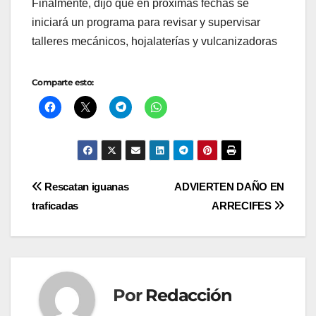
Finalmente, dijo que en próximas fechas se
iniciará un programa para revisar y supervisar
talleres mecánicos, hojalaterías y vulcanizadoras
Comparte esto:
Navegación
Rescatan iguanas
ADVIERTEN DAÑO EN
traficadas
ARRECIFES
de
entradas
Por
Redacción