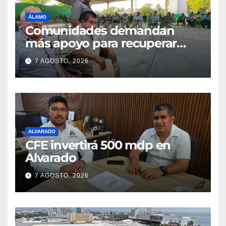
ÁLAMO
Comunidades demandan
más apoyo para recuperar
parcelas
7 AGOSTO, 2026
ALVARADO
CFE invertirá 500 mdp en
Alvarado
7 AGOSTO, 2026