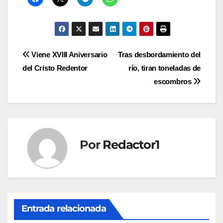
Navegación
Viene XVIII Aniversario
Tras desbordamiento del
del Cristo Redentor
río, tiran toneladas de
de
escombros
entradas
Por
Redactor1
Entrada relacionada