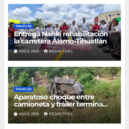
TIHUATLÁN
Entrega Nahle rehabilitación
la carretera Álamo-Tihuatlán
AGO 6, 2026
REDACTOR1
TIHUATLÁN
Aparatoso choque entre
camioneta y tráiler termina
con ambas unidades fuera de
AGO 6, 2026
REDACTOR1
la carretera en Tihuatlán