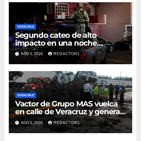
VERACRUZ
Segundo cateo de alto
impacto en una noche
moviliza a fuerzas federales y
AGO 5, 2026
REDACTOR1
estatales en Veracruz
VERACRUZ
Vactor de Grupo MAS vuelca
en calle de Veracruz y genera
caos vial
AGO 5, 2026
REDACTOR1