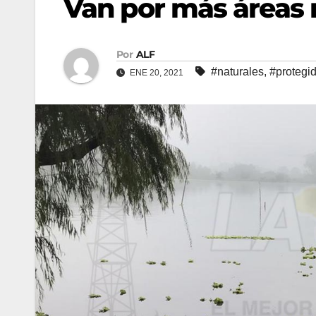
Van por más áreas 
Por
ALF
#naturales
,
#protegi
ENE 20, 2021