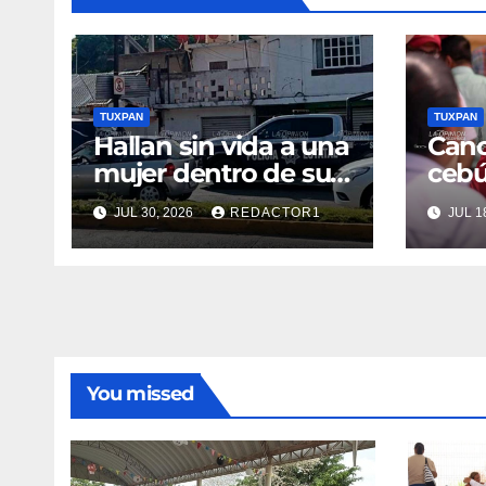
TUXPAN
TUXPAN
Hallan sin vida a una
Canc
mujer dentro de su
cebú
vivienda
toma
JUL 30, 2026
REDACTOR1
JUL 1
Nahl
You missed