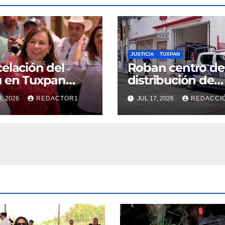
JUSTICIA
TUXPAN
elación del
Roban centro de
 en Tuxpan
distribución de
 por sorpresa a
zapatería en ple
8, 2026
REDACTOR1
JUL 17, 2026
REDACCI
e
centro