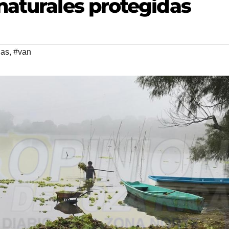
naturales protegidas
das
,
#van