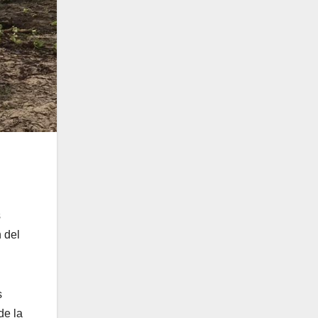
s
 del
s
de la