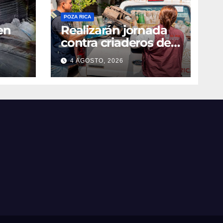
POZA RICA
en
Realizarán jornada
contra criaderos del
dengue
4 AGOSTO, 2026