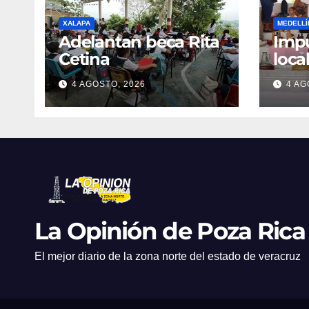
XALAPA
MEDELLÍ
Adelantan beca Rita
Impu
Cetina
loca
Mer
4 AGOSTO, 2026
4 AG
en M
La Opinión de Poza Rica
El mejor diario de la zona norte del estado de veracruz