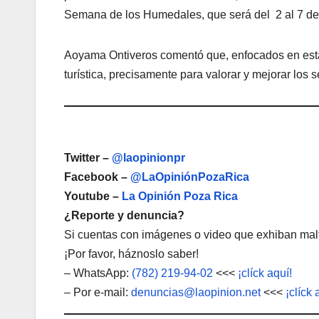
Semana de los Humedales, que será del 2 al 7 de 
Aoyama Ontiveros comentó que, enfocados en esta a
turística, precisamente para valorar y mejorar los 
Twitter –
@laopinionpr
Facebook –
@LaOpiniónPozaRica
Youtube –
La Opinión Poza Rica
¿Reporte y denuncia?
Si cuentas con imágenes o video que exhiban malt
¡Por favor, háznoslo saber!
– WhatsApp:
(782) 219-94-02
<<<
¡clíck aquí!
– Por e-mail:
denuncias@laopinion.net
<<<
¡clíck 