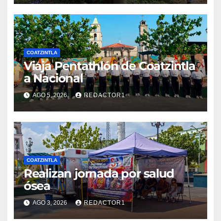
COATZINTLA
Viaja Pentathlón de Coatzintla
a Nacional
AGO 5, 2026
REDACTOR1
COATZINTLA
Realizan jornada por salud
ósea
AGO 3, 2026
REDACTOR1