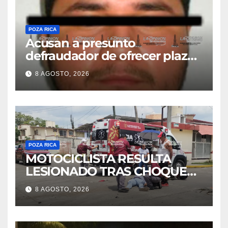
POZA RICA
Acusan a presunto
defraudador de ofrecer plazas
de maestros
8 AGOSTO, 2026
POZA RICA
MOTOCICLISTA RESULTA
LESIONADO TRAS CHOQUE
EN LA 27 DE SEPTIEMBRE
8 AGOSTO, 2026