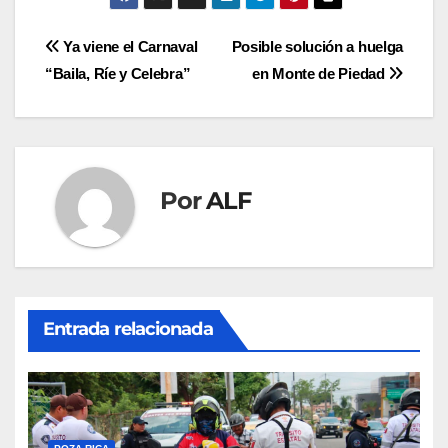
Navegación
Ya viene el Carnaval
Posible solución a huelga
“Baila, Ríe y Celebra”
en Monte de Piedad
de
entradas
Por
ALF
Entrada relacionada