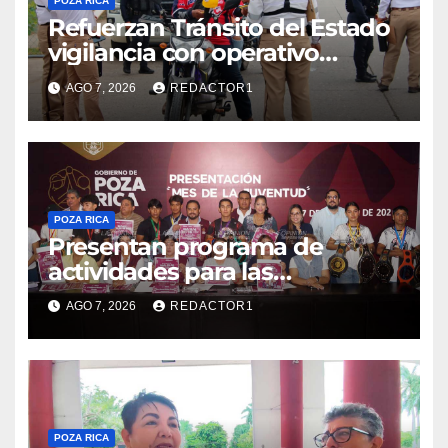
POZA RICA
Refuerzan Tránsito del Estado
vigilancia con operativo
sorpresa
AGO 7, 2026
REDACTOR1
POZA RICA
Presentan programa de
actividades para las
juventudes
AGO 7, 2026
REDACTOR1
POZA RICA