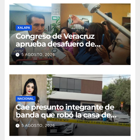
XALAPA
Congreso de Veracruz
aprueba desafuero de
alcaldes de Ixhuatlán del
5 AGOSTO, 2026
Sureste y Úrsulo Galván
NACIONAL
Cae presunto integrante de
banda que robó la casa de
Karely Ruiz
5 AGOSTO, 2026