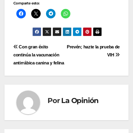
Comparte esto:
Navegación
Con gran éxito
Prevén; hazte la prueba de
continúa la vacunación
VIH
de
antirrábica canina y felina
entradas
Por
La Opinión