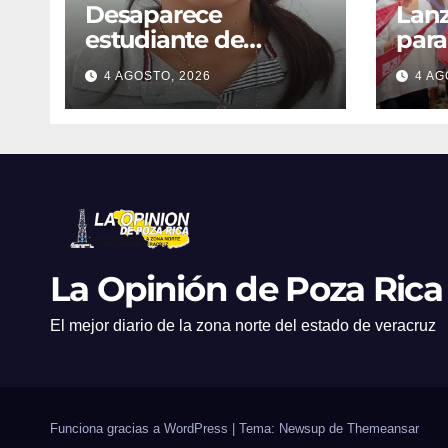
Desaparece
Lan
estudiante de
para
Entabladero
may
4 AGOSTO, 2026
4 AG
La Opinión de Poza Rica
El mejor diario de la zona norte del estado de veracruz
Funciona gracias a WordPress
|
Tema: Newsup de
Themeansar