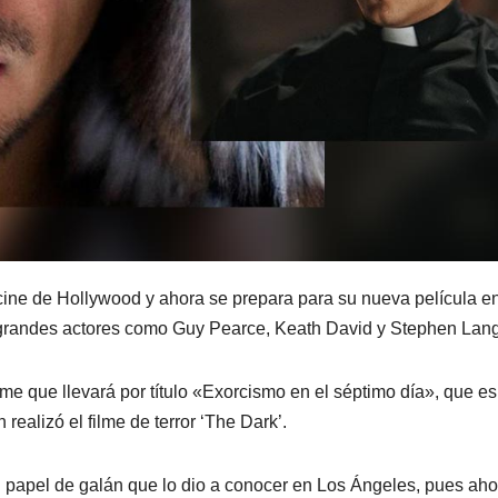
 cine de Hollywood y ahora se prepara para su nueva película en
de grandes actores como Guy Pearce, Keath David y Stephen Lang
lme que llevará por título «Exorcismo en el séptimo día», que es
 realizó el filme de terror ‘The Dark’.
u papel de galán que lo dio a conocer en Los Ángeles, pues aho