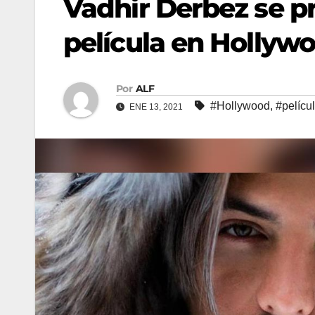
Vadhir Derbez se p
película en Hollyw
Por
ALF
#Hollywood
,
#pelícu
ENE 13, 2021