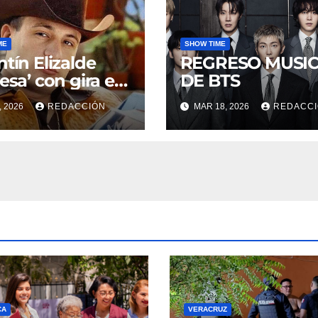
ME
SHOW TIME
ntín Elizalde
REGRESO MUSI
resa’ con gira en
DE BTS
ograma
, 2026
REDACCIÓN
MAR 18, 2026
REDACC
CA
VERACRUZ