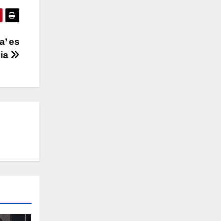
a’ es
cia