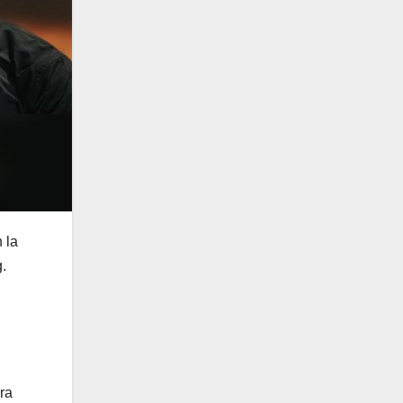
 la
.
ra