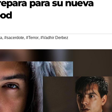
repara para su nueva
ood
la
,
#sacerdote
,
#Terror
,
#Vadhir Derbez