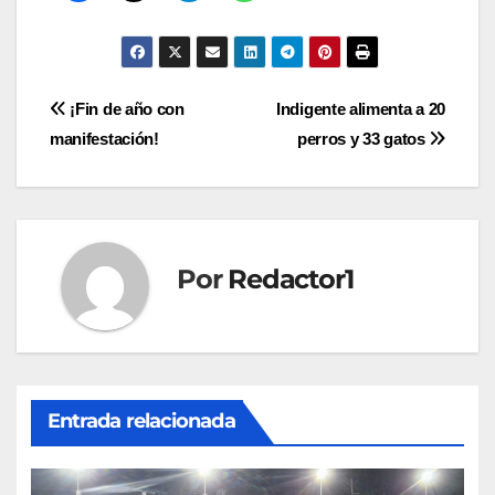
Navegación
¡Fin de año con
Indigente alimenta a 20
manifestación!
perros y 33 gatos
de
entradas
Por
Redactor1
Entrada relacionada