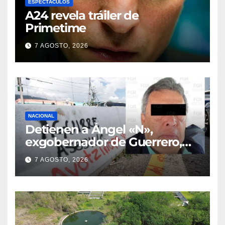
ESPECTÁCULOS
A24 revela tráiler de
Primetime
7 AGOSTO, 2026
NACIONAL
Detienen a Ángel «N»,
exgobernador de Guerrero,
por el caso Ayotzinapa
7 AGOSTO, 2026