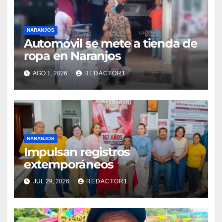
NARANJOS
Automóvil se mete a tienda de
ropa en Naranjos
AGO 1, 2026
REDACTOR1
NARANJOS
Impulsan registros
extemporáneos
JUL 29, 2026
REDACTOR1