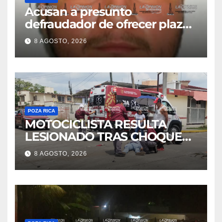
Acusan a presunto
defraudador de ofrecer plazas
de maestros
8 AGOSTO, 2026
POZA RICA
MOTOCICLISTA RESULTA
LESIONADO TRAS CHOQUE
EN LA 27 DE SEPTIEMBRE
8 AGOSTO, 2026