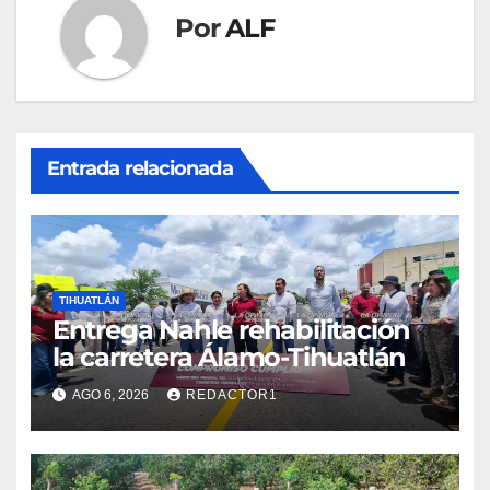
Por
ALF
Entrada relacionada
TIHUATLÁN
Entrega Nahle rehabilitación
la carretera Álamo-Tihuatlán
AGO 6, 2026
REDACTOR1