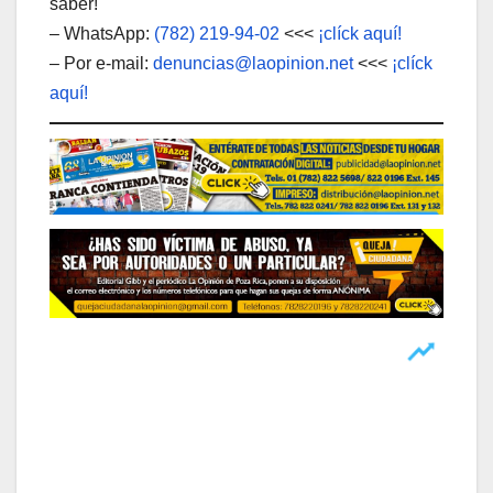
saber!
– WhatsApp:
(782) 219-94-02
<<<
¡clíck aquí!
– Por e-mail:
denuncias@laopinion.net
<<<
¡clíck
aquí!