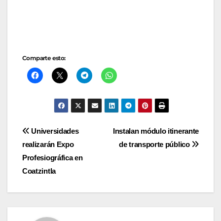
Comparte esto:
Navegación
Universidades
Instalan módulo itinerante
realizarán Expo
de transporte público
de
Profesiográfica en
entradas
Coatzintla