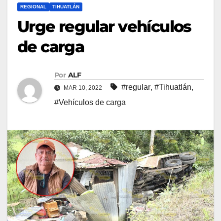
REGIONAL
TIHUATLÁN
Urge regular vehículos
de carga
Por
ALF
#regular
,
#Tihuatlán
,
MAR 10, 2022
#Vehículos de carga