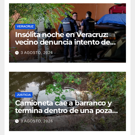
VERACRUZ
Insólita noche en Veracruz:
vecino denuncia intento de
cateo tras viralizar video
3 AGOSTO, 2026
captado por cámaras de
seguridad
JUSTICIA
Camioneta cae a barranco y
termina dentro de una poza
en Coatzintla; conductor sale
3 AGOSTO, 2026
con golpes leves