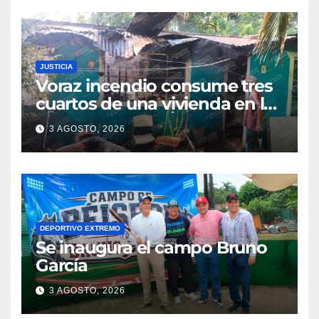
JUSTICIA
Voraz incendio consume tres
cuartos de una vivienda en la
colonia Manuel Ávila
3 AGOSTO, 2026
Camacho
DEPORTIVO EXTREMO
Se inaugura el campo Bruno
García
3 AGOSTO, 2026