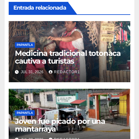
Entrada relacionada
PAPANTLA
Medicina tradicional totonaca
cautiva a turistas
JUL 31, 2026
REDACTOR1
PAPANTLA
Joven fue picado por una
mantarraya