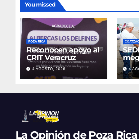
You missed
POZA RICA
COATZA
Reconocen apoyo al
SED
CRIT Veracruz
meg
limp
4 AGOSTO, 2026
4 AG
Coat
reti
de r
Fest
La Opinión de Poza Rica