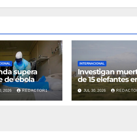
CIONAL
INTERNACIONAL
nda supera
Investigan muer
e de ébola
de 15 elefantes e
Kenia
0, 2026
REDACTOR1
JUL 30, 2026
REDACTO