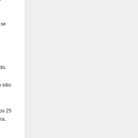
 se
do.
 sitio
nos 25
ra.