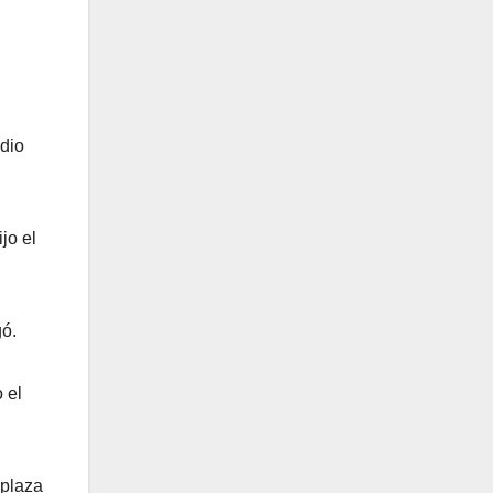
ndio
jo el
gó.
 el
 plaza