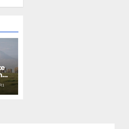
te
n
R1