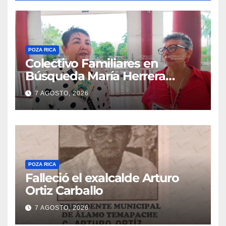
POZA RICA
Colectivo Familiares en
Búsqueda María Herrera
convoca a marcha
7 AGOSTO, 2026
POZA RICA
Falleció el exalcalde Arturo
Ortiz Carballo
7 AGOSTO, 2026