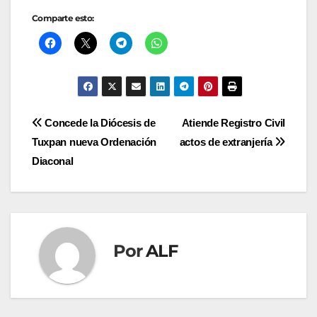
Comparte esto:
Navegación
Concede la Diócesis de
Atiende Registro Civil
Tuxpan nueva Ordenación
actos de extranjería
de
Diaconal
entradas
Por
ALF