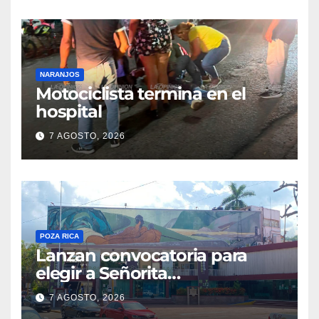
NARANJOS
Motociclista termina en el
hospital
7 AGOSTO, 2026
POZA RICA
Lanzan convocatoria para
elegir a Señorita
Independencia, Patria y
7 AGOSTO, 2026
Libertad 2026