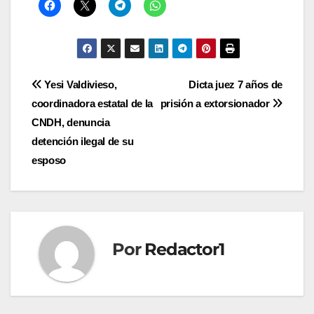
Navegación
Yesi Valdivieso,
Dicta juez 7 años de
coordinadora estatal de la
prisión a extorsionador
de
CNDH, denuncia
entradas
detención ilegal de su
esposo
Por
Redactor1