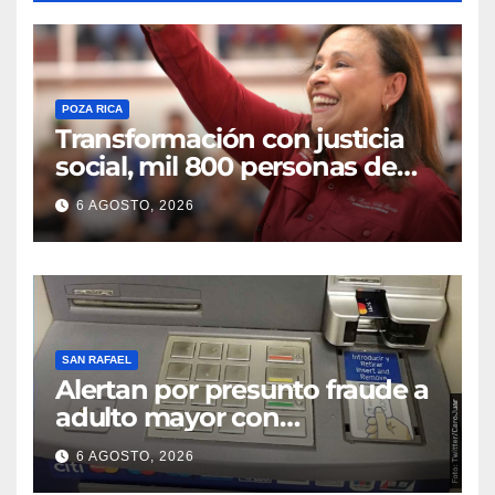
POZA RICA
Transformación con justicia
social, mil 800 personas de
siete municipios reciben
6 AGOSTO, 2026
Apoyo a la Palabra: Rocío
Nahle
SAN RAFAEL
Alertan por presunto fraude a
adulto mayor con
discapacidad visual en cajero
6 AGOSTO, 2026
bancario