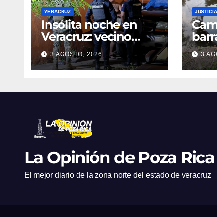
VERACRUZ
JUSTICIA
Insólita noche en
Cami
Veracruz: vecino
barr
denuncia intento de
dent
3 AGOSTO, 2026
3 AG
cateo tras viralizar
en C
video captado por
cond
cámaras de
golp
seguridad
La Opinión de Poza Rica
El mejor diario de la zona norte del estado de veracruz