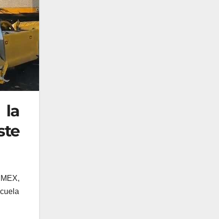
 la
ste
PEMEX,
scuela