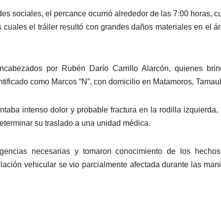
des sociales, el percance ocurrió alrededor de las 7:00 horas, 
 cuales el tráiler resultó con grandes daños materiales en el á
ncabezados por Rubén Darío Carrillo Alarcón, quienes brin
identificado como Marcos “N”, con domicilio en Matamoros, Tamaul
taba intenso dolor y probable fractura en la rodilla izquierda, 
determinar su traslado a una unidad médica.
iligencias necesarias y tomaron conocimiento de los hecho
ulación vehicular se vio parcialmente afectada durante las man