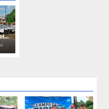
pa
el
AZ