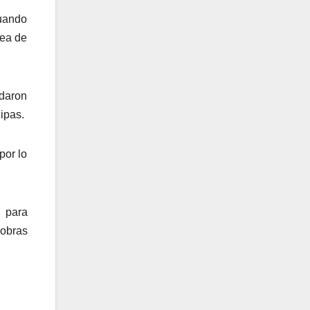
cuando
rea de
daron
ipas.
por lo
s para
iobras