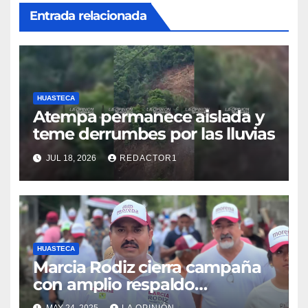
Entrada relacionada
HUASTECA
Atempa permanece aislada y
teme derrumbes por las lluvias
JUL 18, 2026
REDACTOR1
HUASTECA
Marcia Rodiz cierra campaña
con amplio respaldo
ciudadano