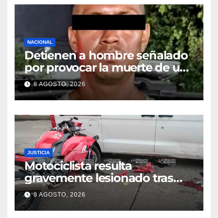
NACIONAL
Detienen a hombre señalado
por provocar la muerte de un
adulto mayor
8 AGOSTO, 2026
JUSTICIA
Motociclista resulta
gravemente lesionado tras
choque en la colonia Ricardo
8 AGOSTO, 2026
Flores Magón