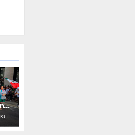
en
R1
r
mp