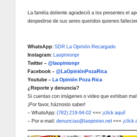
La familia doliente agradeció a los presentes el 
despedirse de sus seres queridos quienes fallecie
WhatsApp
:
SDR La Opinión Recargado
Instagram
:
Laopinionpr
Twitter –
@laopinionpr
Facebook –
@LaOpiniónPozaRica
Youtube –
La Opinión Poza Rica
¿Reporte y denuncia?
Si cuentas con imágenes o video que exhiban malt
¡Por favor, háznoslo saber!
– WhatsApp:
(782) 219-94-02
<<<
¡clíck aquí!
– Por e-mail:
denuncias@laopinion.net
<<<
¡clíck 