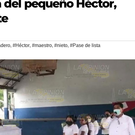
a del pequeño Héctor,
te
adero
,
#Héctor
,
#maestro
,
#nieto
,
#Pase de lista