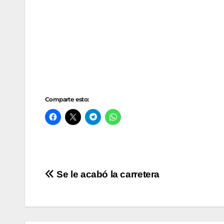
Comparte esto:
Navegación
Se le acabó la carretera
de
entradas