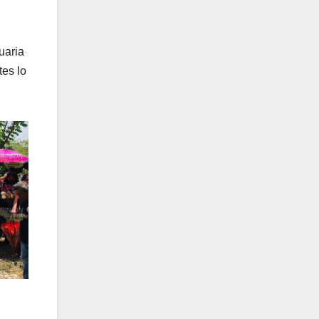
uaria
tes lo