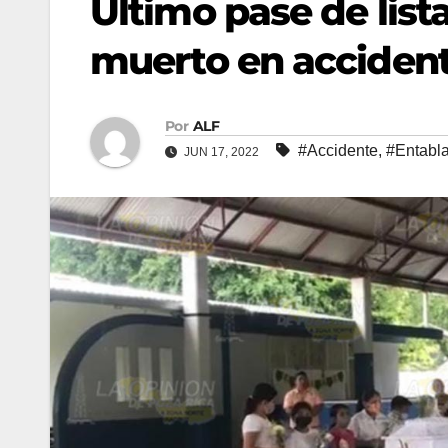
Último pase de list
muerto en acciden
Por
ALF
#Accidente
,
#Entabl
JUN 17, 2022