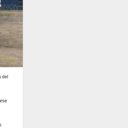
a del
 ese
s