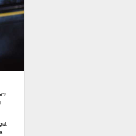
rte
l
gal,
ra