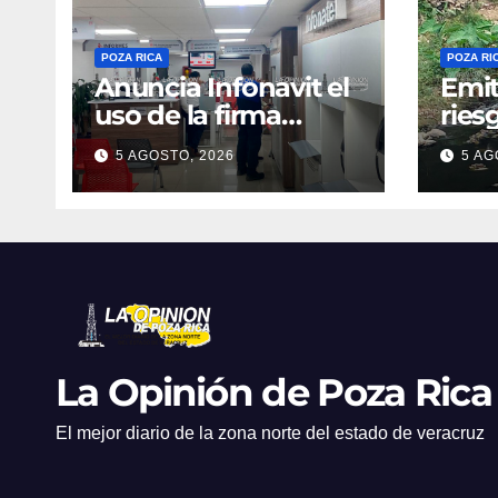
POZA RICA
POZA RI
Anuncia Infonavit el
Emit
uso de la firma
ries
electrónica
cola
5 AGOSTO, 2026
5 AG
La Opinión de Poza Rica
El mejor diario de la zona norte del estado de veracruz