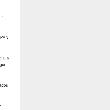
ue
l PAN.
o a la
egún
tados
e