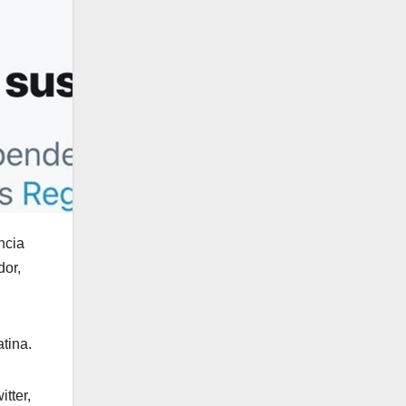
ncia
dor,
tina.
tter,