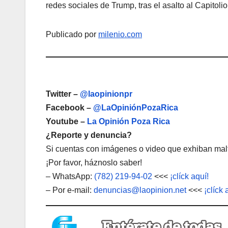
redes sociales de Trump, tras el asalto al Capitoli
Publicado por
milenio.com
Twitter –
@laopinionpr
Facebook –
@LaOpiniónPozaRica
Youtube –
La Opinión Poza Rica
¿Reporte y denuncia?
Si cuentas con imágenes o video que exhiban malt
¡Por favor, háznoslo saber!
– WhatsApp:
(782) 219-94-02
<<<
¡clíck aquí!
– Por e-mail:
denuncias@laopinion.net
<<<
¡clíck 