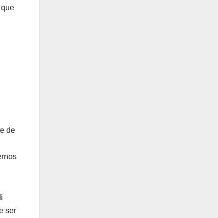
 que
te de
ernos
i
e ser