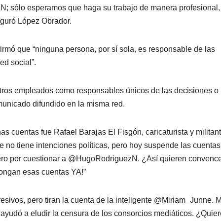
N; sólo esperamos que haga su trabajo de manera profesional,
eguró López Obrador.
afirmó que “ninguna persona, por sí sola, es responsable de las
ed social”.
tros empleados como responsables únicos de las decisiones o
omunicado difundido en la misma red.
as cuentas fue Rafael Barajas El Fisgón, caricaturista y militan
e no tiene intenciones políticas, pero hoy suspende las cuentas
ero por cuestionar a @HugoRodriguezN. ¿Así quieren convenc
pongan esas cuentas YA!”
esivos, pero tiran la cuenta de la inteligente @Miriam_Junne. M
e ayudó a eludir la censura de los consorcios mediáticos. ¿Quier