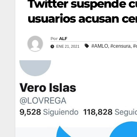
Twitter suspende c
usuarios acusan ce
Por
ALF
#AMLO
,
#censura
,
#
ENE 21, 2021