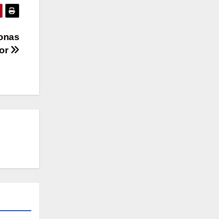
sonas
dor