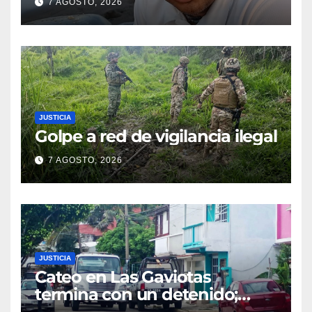
7 AGOSTO, 2026
JUSTICIA
Golpe a red de vigilancia ilegal
7 AGOSTO, 2026
JUSTICIA
Cateo en Las Gaviotas
termina con un detenido;
aseguran armas, presunta