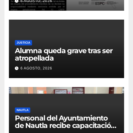
6 AGOSTO, 2026
JUSTICIA
Alumna queda grave tras ser
atropellada
6 AGOSTO, 2026
NAUTLA
Personal del Ayuntamiento
de Nautla recibe capacitación
en atención a emergencias