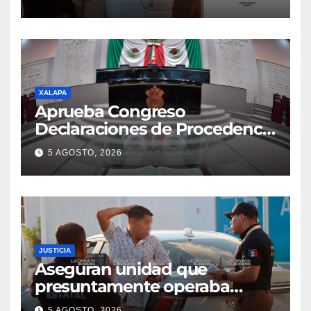
XALAPA
Aprueba Congreso
Declaraciones de Procedencia
en contra de dos munícipes
5 AGOSTO, 2026
JUSTICIA
Aseguran unidad que
presuntamente operaba
mediante aplicación digital en
5 AGOSTO, 2026