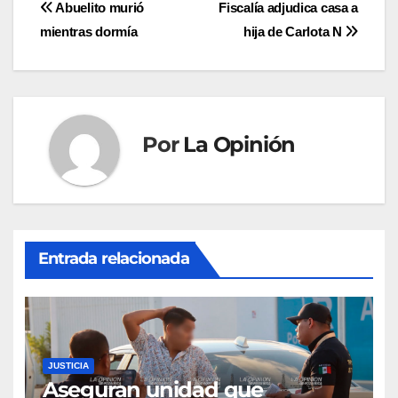
Navegación
Abuelito murió
Fiscalía adjudica casa a
mientras dormía
hija de Carlota N
de
entradas
Por
La Opinión
Entrada relacionada
JUSTICIA
Aseguran unidad que