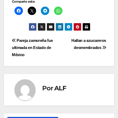
Comparte esto:
Navegación
Pareja zamoreña fue
Hallan a azucareros
ultimada en Estado de
desmembrados
de
México
entradas
Por
ALF