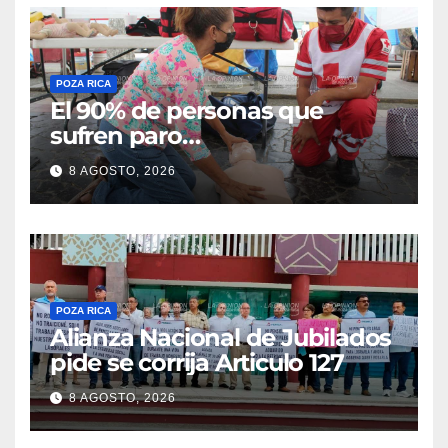
POZA RICA
El 90% de personas que
sufren paro
cardiorrespiratorio mueren
8 AGOSTO, 2026
POZA RICA
Alianza Nacional de Jubilados
pide se corrija Articulo 127
8 AGOSTO, 2026