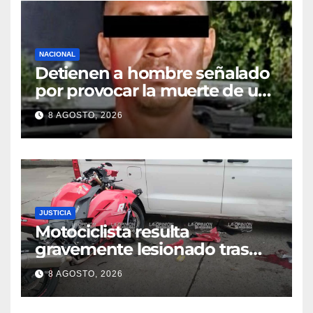
NACIONAL
Detienen a hombre señalado
por provocar la muerte de un
adulto mayor
8 AGOSTO, 2026
JUSTICIA
Motociclista resulta
gravemente lesionado tras
choque en la colonia Ricardo
8 AGOSTO, 2026
Flores Magón