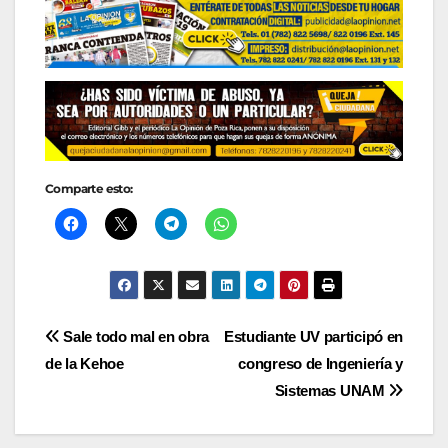
Comparte esto:
Navegación
Sale todo mal en obra
Estudiante UV participó en
de la Kehoe
congreso de Ingeniería y
de
Sistemas UNAM
entradas