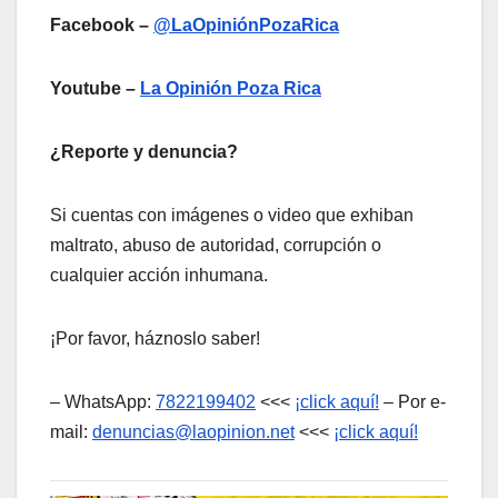
Facebook –
@LaOpiniónPozaRica
Youtube –
La Opinión Poza Rica
¿Reporte y denuncia?
Si cuentas con imágenes o video que exhiban
maltrato, abuso de autoridad, corrupción o
cualquier acción inhumana.
¡Por favor, háznoslo saber!
– WhatsApp:
7822199402
<<<
¡click aquí!
– Por e-
mail:
denuncias@laopinion.net
<<<
¡click aquí!