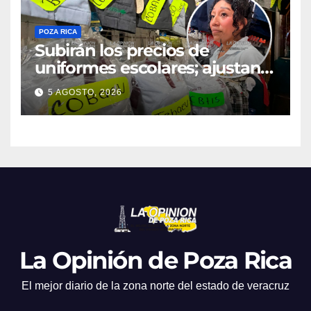
POZA RICA
Subirán los precios de
uniformes escolares; ajustan
promociones
5 AGOSTO, 2026
La Opinión de Poza Rica
El mejor diario de la zona norte del estado de veracruz